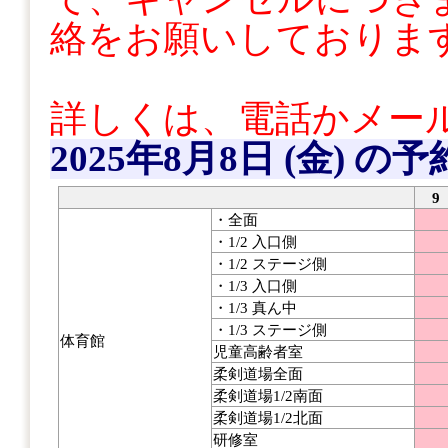
絡をお願いしておりま
詳しくは、電話かメー
2025年8月8日 (金)
の予
9
・全面
・1/2 入口側
・1/2 ステージ側
・1/3 入口側
・1/3 真ん中
・1/3 ステージ側
体育館
児童高齢者室
柔剣道場全面
柔剣道場1/2南面
柔剣道場1/2北面
研修室