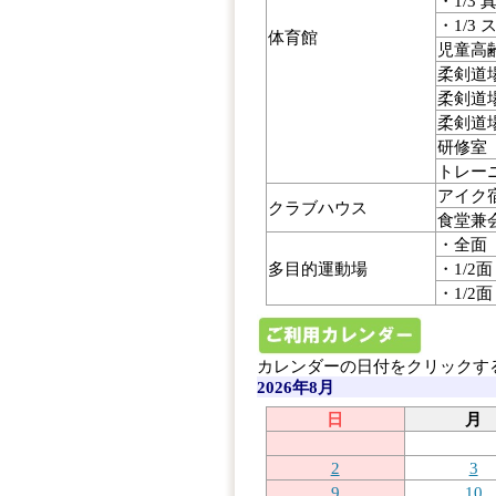
・1/3 
・1/3
体育館
児童高
柔剣道
柔剣道場
柔剣道場
研修室
トレー
アイク
クラブハウス
食堂兼
・全面
多目的運動場
・1/2
・1/2
カレンダーの日付をクリックす
2026年8月
日
月
2
3
9
10