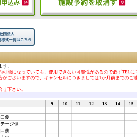
ます。
約可能になっていても、使用できない可能性があるので必ずTELに
合がございますので、キャンセルにつきましては1か月前までのご
合せ下さい。
況
9
10
11
12
13
14
15
入口側
 ステージ側
入口側