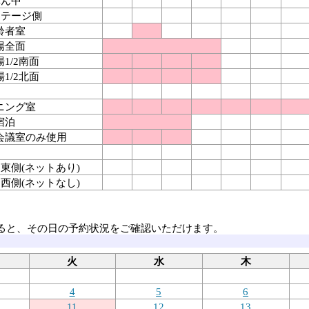
真ん中
 ステージ側
齢者室
場全面
1/2南面
1/2北面
ニング室
宿泊
会議室のみ使用
面 東側(ネットあり)
面 西側(ネットなし)
ると、その日の予約状況をご確認いただけます。
火
水
木
4
5
6
11
12
13