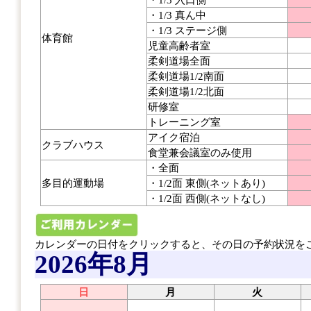
・1/3 真ん中
・1/3 ステージ側
体育館
児童高齢者室
柔剣道場全面
柔剣道場1/2南面
柔剣道場1/2北面
研修室
トレーニング室
アイク宿泊
クラブハウス
食堂兼会議室のみ使用
・全面
多目的運動場
・1/2面 東側(ネットあり)
・1/2面 西側(ネットなし)
カレンダーの日付をクリックすると、その日の予約状況を
2026年8月
日
月
火