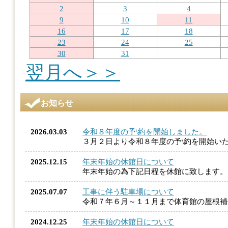
2
3
4
9
10
11
16
17
18
23
24
25
30
31
翌月へ＞＞
お知らせ
2026.03.03
令和８年度の予\約を開始しました。
３月２日より令和８年度の予\約を開始い
2025.12.15
年末年始の休館日について
年末年始の為下記日程を休館に致します
2025.07.07
工事に伴う駐車場について
令和７年６月～１１月まで体育館の屋根
2024.12.25
年末年始の休館日について