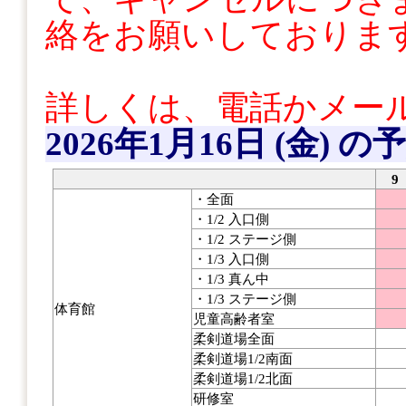
絡をお願いしておりま
詳しくは、電話かメー
2026年1月16日 (金)
の予
9
・全面
・1/2 入口側
・1/2 ステージ側
・1/3 入口側
・1/3 真ん中
・1/3 ステージ側
体育館
児童高齢者室
柔剣道場全面
柔剣道場1/2南面
柔剣道場1/2北面
研修室