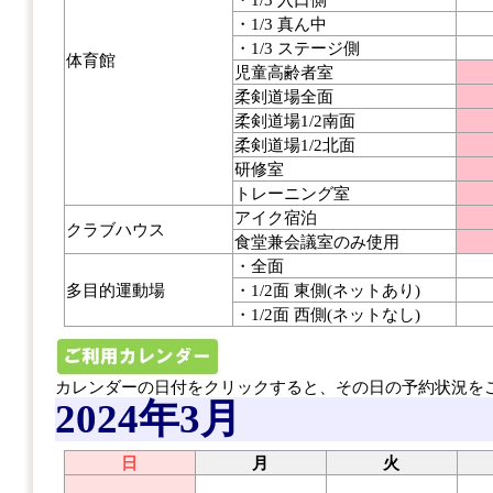
・1/3 真ん中
・1/3 ステージ側
体育館
児童高齢者室
柔剣道場全面
柔剣道場1/2南面
柔剣道場1/2北面
研修室
トレーニング室
アイク宿泊
クラブハウス
食堂兼会議室のみ使用
・全面
多目的運動場
・1/2面 東側(ネットあり)
・1/2面 西側(ネットなし)
カレンダーの日付をクリックすると、その日の予約状況を
2024年3月
日
月
火