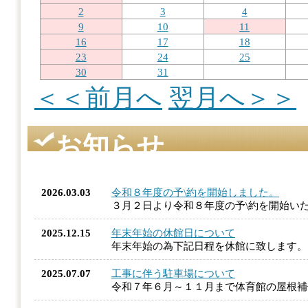
2
3
4
9
10
11
16
17
18
23
24
25
30
31
＜＜前月へ
翌月へ＞＞
お知らせ
2026.03.03
令和８年度の予\約を開始しました。
３月２日より令和８年度の予\約を開始い
2025.12.15
年末年始の休館日について
年末年始の為下記日程を休館に致します
2025.07.07
工事に伴う駐車場について
令和７年６月～１１月まで体育館の屋根