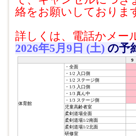
絡をお願いしておりま
詳しくは、電話かメー
2026年5月9日 (土)
の予
9
・全面
・1/2 入口側
・1/2 ステージ側
・1/3 入口側
・1/3 真ん中
・1/3 ステージ側
体育館
児童高齢者室
柔剣道場全面
柔剣道場1/2南面
柔剣道場1/2北面
研修室