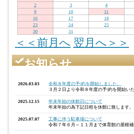
2
3
4
9
10
11
16
17
18
23
24
25
30
31
＜＜前月へ
翌月へ＞＞
お知らせ
2026.03.03
令和８年度の予\約を開始しました。
３月２日より令和８年度の予\約を開始い
2025.12.15
年末年始の休館日について
年末年始の為下記日程を休館に致します
2025.07.07
工事に伴う駐車場について
令和７年６月～１１月まで体育館の屋根