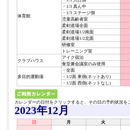
・1/3 真ん中
・1/3 ステージ側
体育館
児童高齢者室
柔剣道場全面
柔剣道場1/2南面
柔剣道場1/2北面
研修室
トレーニング室
アイク宿泊
クラブハウス
食堂兼会議室のみ使用
・全面
多目的運動場
・1/2面 東側(ネットあり)
・1/2面 西側(ネットなし)
カレンダーの日付をクリックすると、その日の予約状況を
2023年12月
日
月
火