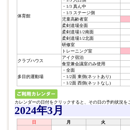
・1/3 真ん中
・1/3 ステージ側
体育館
児童高齢者室
柔剣道場全面
柔剣道場1/2南面
柔剣道場1/2北面
研修室
トレーニング室
アイク宿泊
クラブハウス
食堂兼会議室のみ使用
・全面
多目的運動場
・1/2面 東側(ネットあり)
・1/2面 西側(ネットなし)
カレンダーの日付をクリックすると、その日の予約状況を
2024年3月
日
月
火