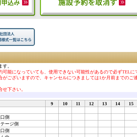
ます。
約可能になっていても、使用できない可能性があるので必ずTELに
合がございますので、キャンセルにつきましては1か月前までのご
合せ下さい。
9
10
11
12
13
14
15
入口側
 ステージ側
入口側