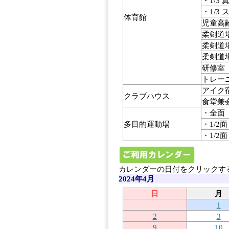
・1/3 
・1/3
体育館
児童高
柔剣道
柔剣道場
柔剣道場
研修室
トレー
アイク
クラブハウス
食堂兼
・全面
多目的運動場
・1/2
・1/2
カレンダーの日付をクリックす
2024年4月
日
月
1
2
3
9
10