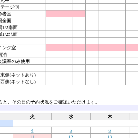
真ん中
 ステージ側
齢者室
場全面
1/2南面
1/2北面
ニング室
宿泊
会議室のみ使用
面 東側(ネットあり)
面 西側(ネットなし)
ると、その日の予約状況をご確認いただけます。
火
水
木
4
5
6
11
12
13