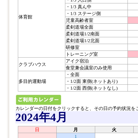
・1/3 真ん中
・1/3 ステージ側
体育館
児童高齢者室
柔剣道場全面
柔剣道場1/2南面
柔剣道場1/2北面
研修室
トレーニング室
アイク宿泊
クラブハウス
食堂兼会議室のみ使用
・全面
多目的運動場
・1/2面 東側(ネットあり)
・1/2面 西側(ネットなし)
カレンダーの日付をクリックすると、その日の予約状況を
2024年4月
日
月
火
1