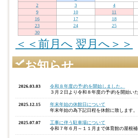
2
3
4
9
10
11
16
17
18
23
24
25
30
＜＜前月へ
翌月へ＞＞
お知らせ
2026.03.03
令和８年度の予\約を開始しました。
３月２日より令和８年度の予\約を開始い
2025.12.15
年末年始の休館日について
年末年始の為下記日程を休館に致します
2025.07.07
工事に伴う駐車場について
令和７年６月～１１月まで体育館の屋根