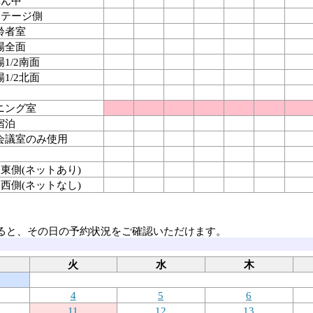
真ん中
 ステージ側
齢者室
場全面
1/2南面
1/2北面
ニング室
宿泊
会議室のみ使用
面 東側(ネットあり)
面 西側(ネットなし)
ると、その日の予約状況をご確認いただけます。
火
水
木
4
5
6
11
12
13