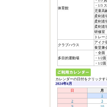
・1/3 
・1/3
体育館
児童高
柔剣道
柔剣道場
柔剣道場
研修室
トレー
アイク
クラブハウス
食堂兼
・全面
多目的運動場
・1/2
・1/2
カレンダーの日付をクリックす
2024年4月
日
月
1
2
3
9
10