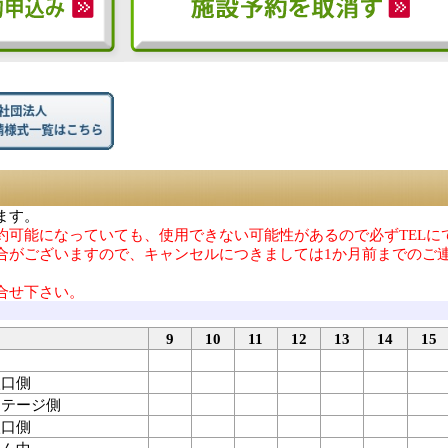
ます。
約可能になっていても、使用できない可能性があるので必ずTELに
合がございますので、キャンセルにつきましては1か月前までのご
合せ下さい。
9
10
11
12
13
14
15
入口側
 ステージ側
入口側