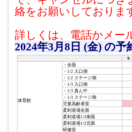
絡をお願いしておりま
詳しくは、電話かメー
2024年3月8日 (金)
の予
9
・全面
・1/2 入口側
・1/2 ステージ側
・1/3 入口側
・1/3 真ん中
・1/3 ステージ側
体育館
児童高齢者室
柔剣道場全面
柔剣道場1/2南面
柔剣道場1/2北面
研修室